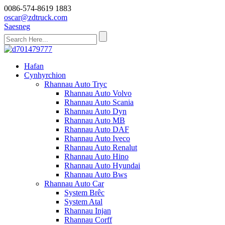
0086-574-8619 1883
oscar@zdtruck.com
Saesneg
Hafan
Cynhyrchion
Rhannau Auto Tryc
Rhannau Auto Volvo
Rhannau Auto Scania
Rhannau Auto Dyn
Rhannau Auto MB
Rhannau Auto DAF
Rhannau Auto Iveco
Rhannau Auto Renalut
Rhannau Auto Hino
Rhannau Auto Hyundai
Rhannau Auto Bws
Rhannau Auto Car
System Brêc
System Atal
Rhannau Injan
Rhannau Corff