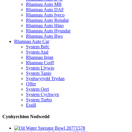
Rhannau Auto MB
Rhannau Auto DAF
Rhannau Auto Iveco
Rhannau Auto Renalut
Rhannau Auto Hino
Rhannau Auto Hyundai
Rhannau Auto Bws
Rhannau Auto Car
System Brêc
System Atal
Rhannau Injan
Rhannau Corff
System Llywio
System Tanio
Synhwyrydd Trydan
Offer
System Oeri
System Cychwyn
System Turbo
Eraill
Cynhyrchion Nodwedd