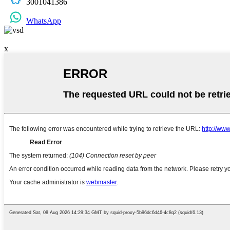
3001041386
WhatsApp
x