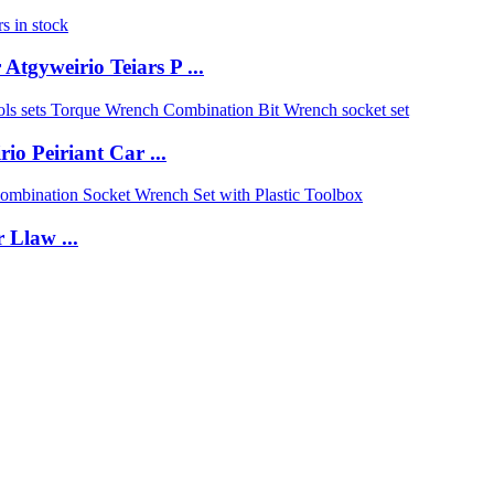
tgyweirio Teiars P ...
 Peiriant Car ...
 Llaw ...