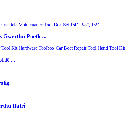
 Gwerthu Poeth ...
l R ...
olig
thu ffatri