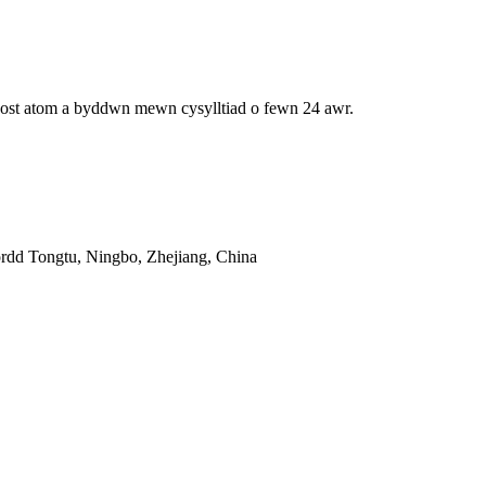
bost atom a byddwn mewn cysylltiad o fewn 24 awr.
ordd Tongtu, Ningbo, Zhejiang, China