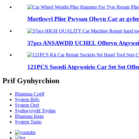
Morthwyl Plier Pwysau Olwyn Car ar gyfer A
37pcs ANSAWDD UCHEL Offeryn Atgyweirio
121PCS Socedi Atgyweirio Car Set Set Offer
Prif Gynhyrchion
Rhannau Corff
System Brêc
System Oeri
Synhwyrydd Trydan
Rhannau Injan
System Tanio