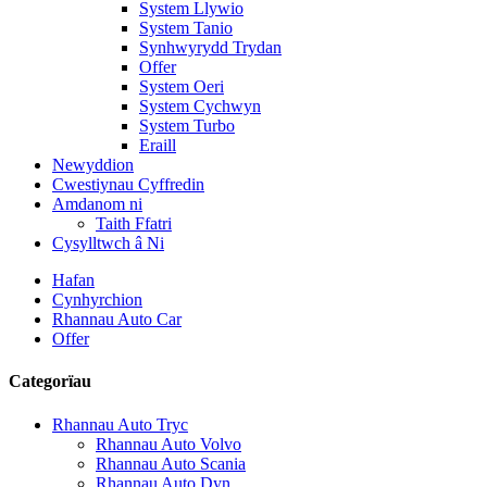
System Llywio
System Tanio
Synhwyrydd Trydan
Offer
System Oeri
System Cychwyn
System Turbo
Eraill
Newyddion
Cwestiynau Cyffredin
Amdanom ni
Taith Ffatri
Cysylltwch â Ni
Hafan
Cynhyrchion
Rhannau Auto Car
Offer
Categorïau
Rhannau Auto Tryc
Rhannau Auto Volvo
Rhannau Auto Scania
Rhannau Auto Dyn