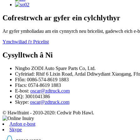
Cofrestrwch ar gyfer ein cylchlythyr
Ar gyfer ymholiadau am ein cynnyrch neu bricelist, gadewch eich e-
Ymchwiliad i'r Pricelist
Cysylltwch â Ni
Ningbo ZODI Auto Spare Parts Co, Ltd.
Cyfeiriad: Rhif 6 Lixin Road, Ardal Ddiwydiant Xiaogang, Ff
Ffôn: 0086-574-8619 1883
Ffacs: 0574-8619 1883
E-bost:
oscar@zdtruck.com
QQ: 3001041386
Skype:
oscar@zdtruck.com
© Hawlfraint - 2010-2020: Cedwir Pob Hawl.
Anfon e-bost
Skype