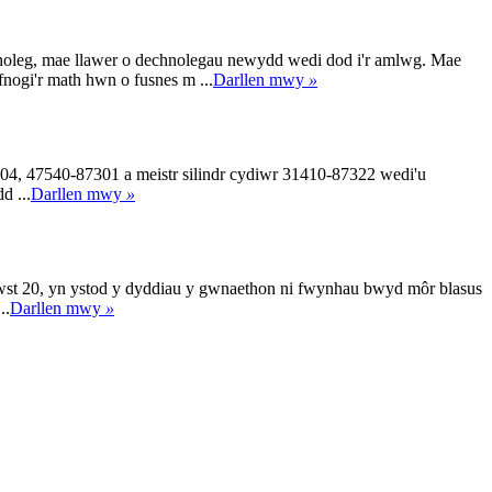
oleg, mae llawer o dechnolegau newydd wedi dod i'r amlwg. Mae
nogi'r math hwn o fusnes m ...
Darllen mwy
»
, 47540-87301 a meistr silindr cydiwr 31410-87322 wedi'u
d ...
Darllen mwy
»
wst 20, yn ystod y dyddiau y gwnaethon ni fwynhau bwyd môr blasus
..
Darllen mwy
»