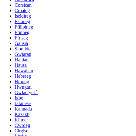
Corsican
Croateg
Iseldireg
Estoneg
Ffilipineg
Ffinneg
Ffriseg
Galisia
Sioraidd
Gwjarati
Haitian
Hausa
Hawaiian
Hebraeg
Hmong
Hwngari
Gwlad yr Iâ
Igbo
Jafanese
Kannada
Kazakh
Khmer
Cwrdeg
Cirgise