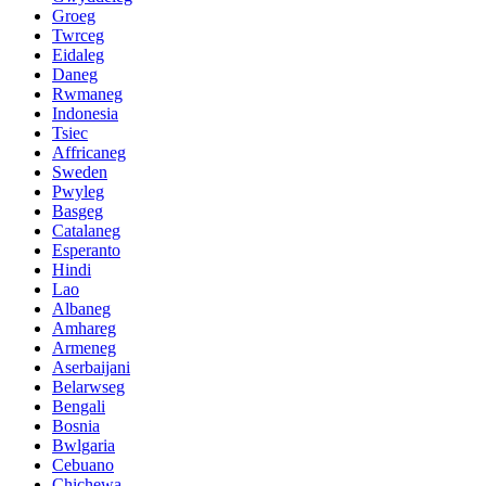
Groeg
Twrceg
Eidaleg
Daneg
Rwmaneg
Indonesia
Tsiec
Affricaneg
Sweden
Pwyleg
Basgeg
Catalaneg
Esperanto
Hindi
Lao
Albaneg
Amhareg
Armeneg
Aserbaijani
Belarwseg
Bengali
Bosnia
Bwlgaria
Cebuano
Chichewa