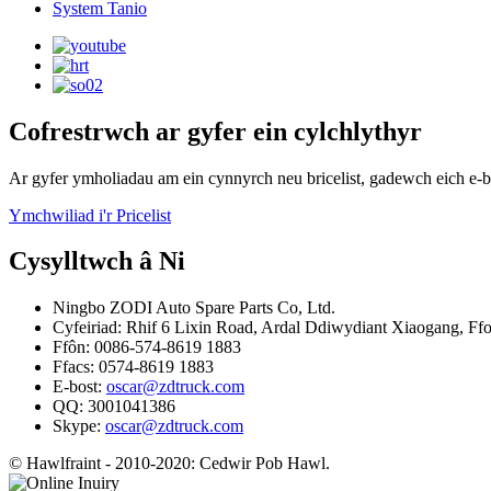
System Tanio
Cofrestrwch ar gyfer ein cylchlythyr
Ar gyfer ymholiadau am ein cynnyrch neu bricelist, gadewch eich e-
Ymchwiliad i'r Pricelist
Cysylltwch â Ni
Ningbo ZODI Auto Spare Parts Co, Ltd.
Cyfeiriad: Rhif 6 Lixin Road, Ardal Ddiwydiant Xiaogang, Ff
Ffôn: 0086-574-8619 1883
Ffacs: 0574-8619 1883
E-bost:
oscar@zdtruck.com
QQ: 3001041386
Skype:
oscar@zdtruck.com
© Hawlfraint - 2010-2020: Cedwir Pob Hawl.