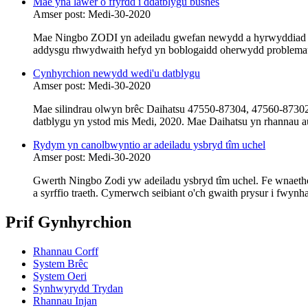
Mae yna lawer o ffyrdd i ddatblygu busnes
Amser post: Medi-30-2020
Mae Ningbo ZODI yn adeiladu gwefan newydd a hyrwyddiad go
addysgu rhwydwaith hefyd yn boblogaidd oherwydd problemau c
Cynhyrchion newydd wedi'u datblygu
Amser post: Medi-30-2020
Mae silindrau olwyn brêc Daihatsu 47550-87304, 47560-8730
datblygu yn ystod mis Medi, 2020. Mae Daihatsu yn rhannau 
Rydym yn canolbwyntio ar adeiladu ysbryd tîm uchel
Amser post: Medi-30-2020
Gwerth Ningbo Zodi yw adeiladu ysbryd tîm uchel. Fe wnaeth
a syrffio traeth. Cymerwch seibiant o'ch gwaith prysur i fwynha
Prif Gynhyrchion
Rhannau Corff
System Brêc
System Oeri
Synhwyrydd Trydan
Rhannau Injan