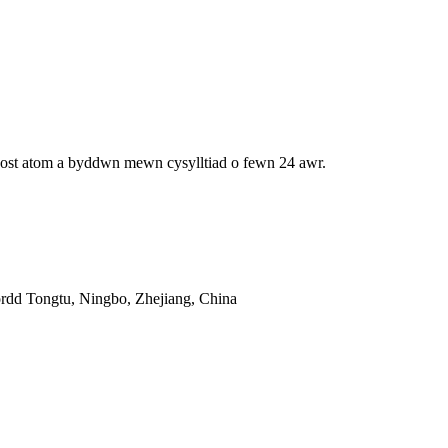
bost atom a byddwn mewn cysylltiad o fewn 24 awr.
ordd Tongtu, Ningbo, Zhejiang, China