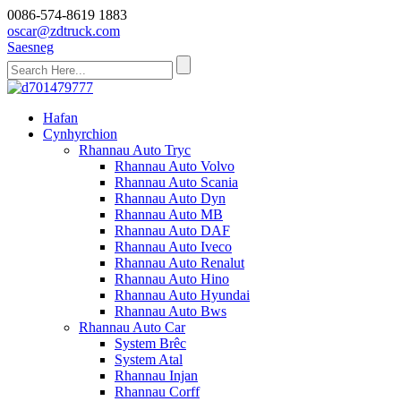
0086-574-8619 1883
oscar@zdtruck.com
Saesneg
Hafan
Cynhyrchion
Rhannau Auto Tryc
Rhannau Auto Volvo
Rhannau Auto Scania
Rhannau Auto Dyn
Rhannau Auto MB
Rhannau Auto DAF
Rhannau Auto Iveco
Rhannau Auto Renalut
Rhannau Auto Hino
Rhannau Auto Hyundai
Rhannau Auto Bws
Rhannau Auto Car
System Brêc
System Atal
Rhannau Injan
Rhannau Corff