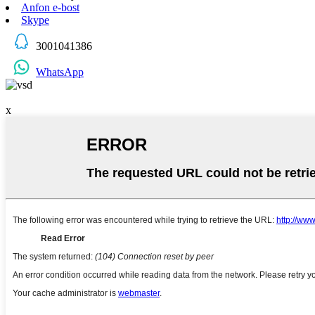
Anfon e-bost
Skype
3001041386
WhatsApp
x