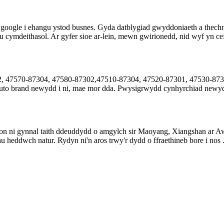
ogle i ehangu ystod busnes. Gyda datblygiad gwyddoniaeth a thechn
ymdeithasol. Ar gyfer sioe ar-lein, mewn gwirionedd, nid wyf yn cef
2, 47570-87304, 47580-87302,47510-87304, 47520-87301, 47530-87304
auto brand newydd i ni, mae mor dda. Pwysigrwydd cynhyrchiad newyd
on ni gynnal taith ddeuddydd o amgylch sir Maoyang, Xiangshan ar A
u heddwch natur. Rydyn ni'n aros trwy'r dydd o ffraethineb bore i nos .