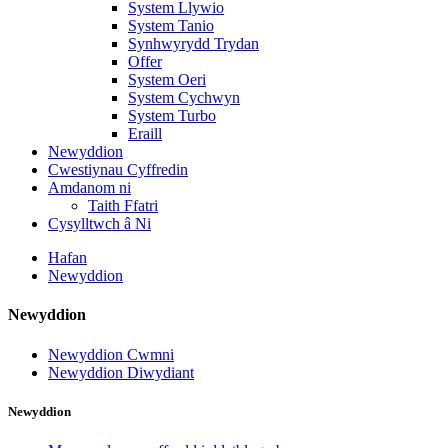
System Llywio
System Tanio
Synhwyrydd Trydan
Offer
System Oeri
System Cychwyn
System Turbo
Eraill
Newyddion
Cwestiynau Cyffredin
Amdanom ni
Taith Ffatri
Cysylltwch â Ni
Hafan
Newyddion
Newyddion
Newyddion Cwmni
Newyddion Diwydiant
Newyddion