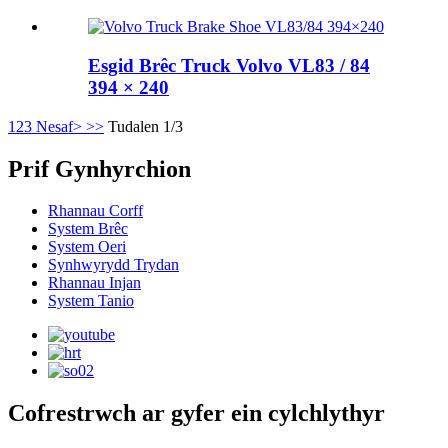
Esgid Brêc Truck Volvo VL83 / 84
394 × 240
1
2
3
Nesaf>
>>
Tudalen 1/3
Prif Gynhyrchion
Rhannau Corff
System Brêc
System Oeri
Synhwyrydd Trydan
Rhannau Injan
System Tanio
Cofrestrwch ar gyfer ein cylchlythyr