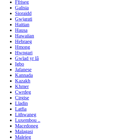
Ffriseg
Galisia
Sioraidd
Gwjarati
Haitian
Hausa
Hawaiian
Hebraeg
Hmong
Hwngari
Gwlad yr Iâ
Igbo
Jafanese
Kannada
Kazakh
Khmer
Cwrdeg
Cirgise
Lladin
Latfia
Lithwaneg
Luxembou ..
Macedoneg
Malagasi
Maleieg