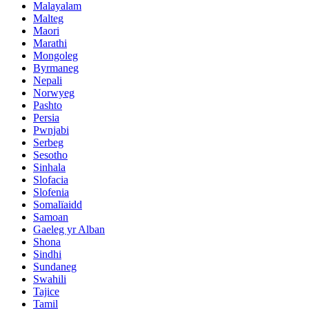
Malayalam
Malteg
Maori
Marathi
Mongoleg
Byrmaneg
Nepali
Norwyeg
Pashto
Persia
Pwnjabi
Serbeg
Sesotho
Sinhala
Slofacia
Slofenia
Somalïaidd
Samoan
Gaeleg yr Alban
Shona
Sindhi
Sundaneg
Swahili
Tajice
Tamil