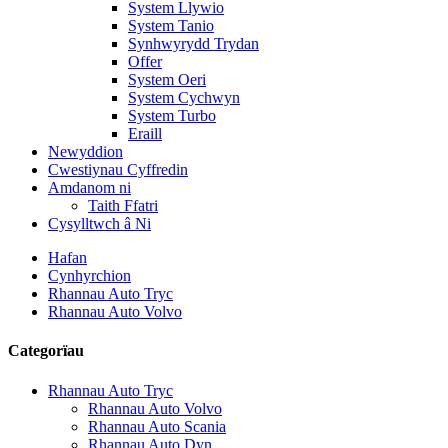
System Llywio
System Tanio
Synhwyrydd Trydan
Offer
System Oeri
System Cychwyn
System Turbo
Eraill
Newyddion
Cwestiynau Cyffredin
Amdanom ni
Taith Ffatri
Cysylltwch â Ni
Hafan
Cynhyrchion
Rhannau Auto Tryc
Rhannau Auto Volvo
Categorïau
Rhannau Auto Tryc
Rhannau Auto Volvo
Rhannau Auto Scania
Rhannau Auto Dyn