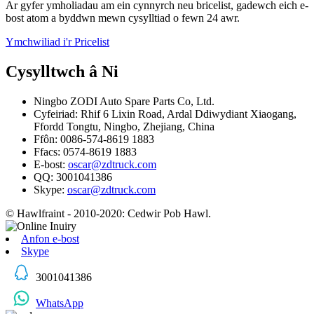
Ar gyfer ymholiadau am ein cynnyrch neu bricelist, gadewch eich e-
bost atom a byddwn mewn cysylltiad o fewn 24 awr.
Ymchwiliad i'r Pricelist
Cysylltwch â Ni
Ningbo ZODI Auto Spare Parts Co, Ltd.
Cyfeiriad: Rhif 6 Lixin Road, Ardal Ddiwydiant Xiaogang,
Ffordd Tongtu, Ningbo, Zhejiang, China
Ffôn: 0086-574-8619 1883
Ffacs: 0574-8619 1883
E-bost:
oscar@zdtruck.com
QQ: 3001041386
Skype:
oscar@zdtruck.com
© Hawlfraint - 2010-2020: Cedwir Pob Hawl.
Anfon e-bost
Skype
3001041386
WhatsApp