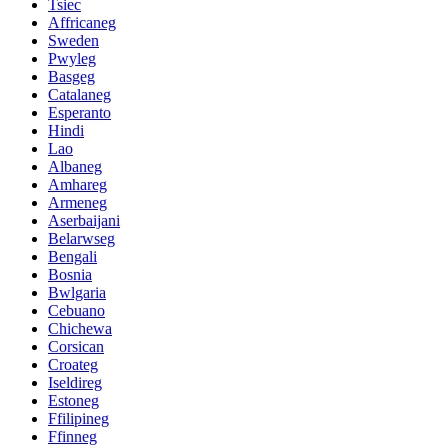
Tsiec
Affricaneg
Sweden
Pwyleg
Basgeg
Catalaneg
Esperanto
Hindi
Lao
Albaneg
Amhareg
Armeneg
Aserbaijani
Belarwseg
Bengali
Bosnia
Bwlgaria
Cebuano
Chichewa
Corsican
Croateg
Iseldireg
Estoneg
Ffilipineg
Ffinneg