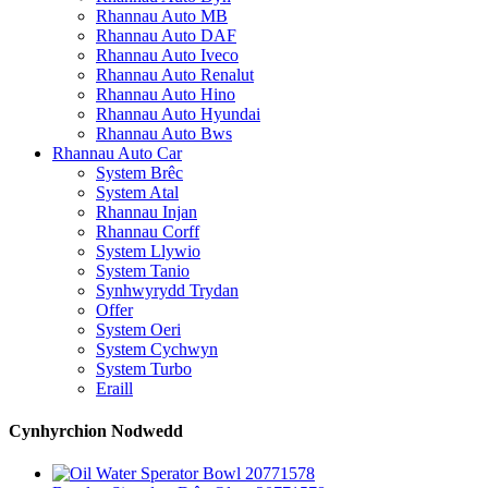
Rhannau Auto MB
Rhannau Auto DAF
Rhannau Auto Iveco
Rhannau Auto Renalut
Rhannau Auto Hino
Rhannau Auto Hyundai
Rhannau Auto Bws
Rhannau Auto Car
System Brêc
System Atal
Rhannau Injan
Rhannau Corff
System Llywio
System Tanio
Synhwyrydd Trydan
Offer
System Oeri
System Cychwyn
System Turbo
Eraill
Cynhyrchion Nodwedd