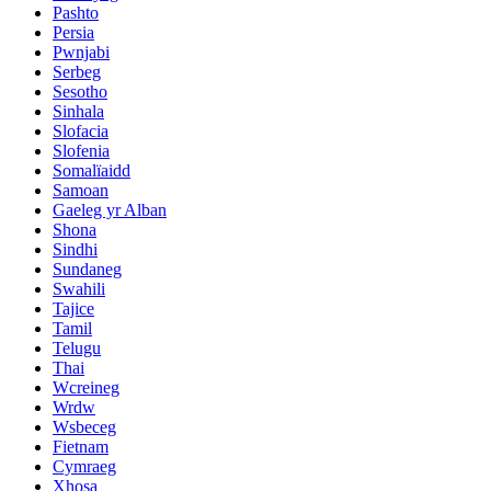
Pashto
Persia
Pwnjabi
Serbeg
Sesotho
Sinhala
Slofacia
Slofenia
Somalïaidd
Samoan
Gaeleg yr Alban
Shona
Sindhi
Sundaneg
Swahili
Tajice
Tamil
Telugu
Thai
Wcreineg
Wrdw
Wsbeceg
Fietnam
Cymraeg
Xhosa