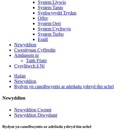
System Llywio
System Tanio
Synhwyrydd Trydan
Offer
System Oeri
System Cychwyn
System Turbo
Eraill
Newyddion
Cwestiynau Cyffredin
Amdanom ni
Taith Ffatri
Cysylltwch â Ni
Hafan
Newyddion
Rydym yn canolbwyntio ar adeiladu ysbryd tîm uchel
Newyddion
Newyddion Cwmni
Newyddion Diwydiant
Rydym yn canolbwyntio ar adeiladu ysbryd tîm uchel