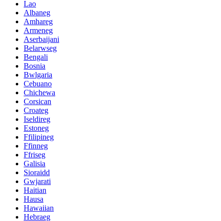
Lao
Albaneg
Amhareg
Armeneg
Aserbaijani
Belarwseg
Bengali
Bosnia
Bwlgaria
Cebuano
Chichewa
Corsican
Croateg
Iseldireg
Estoneg
Ffilipineg
Ffinneg
Ffriseg
Galisia
Sioraidd
Gwjarati
Haitian
Hausa
Hawaiian
Hebraeg