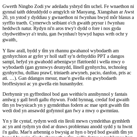
Gwerth Ningbo Zodi yw adeiladu ysbryd tîm uchel. Fe wnaethon ni
gynnal taith ddeuddydd o amgylch sir Maoyang, Xiangshan ar Awst
20, yn ystod y dyddiau y gwnaethon ni fwynhau bwyd môr blasus a
syrffio traeth. Cymerwch seibiant o'ch gwaith prysur i fwynhau
heddwch natur. Rydyn ni'n aros trwy'r dydd o fore i nos gyda
chydweithwyr a'r teulu, gan fwynhau'r bywyd hapus wrth ochr y
gwaith。
Y llaw arall, bydd y tîm yn rhannu gwahanol wybodaeth am
gynhyrchion ar gyfer yr holl staff sy'n defnyddio PPT a dangos
sampl, hefyd yn gwahodd arbenigwyr ffatrïoedd i wella mwy o
wybodaeth (gan gynnwys deunydd, llinell gynhyrchu, technoleg
gynhyrchu, dulliau prawf, triniaeth arwyneb, pacio, danfon, pris ac
ati. …). Gan ddangos mesur, mae'n gwella ein gwybodaeth
broffesiynol ac yn gwella ein hunanhyder.
Derbynnir yn gyffredinol bod gan weithio'n annibynnol y fantais
amlwg y gall brofi gallu rhywun. Fodd bynnag, credaf fod gwaith
tîm yn bwysicach yn y gymdeithas fodern ac mae sprit gwaith tîm
wedi dod yn ansawdd gofynnol gan fwy a mwy o gwmnïau.
Yn y lle cyntaf, rydym wedi ein lleoli mewn cymdeithas gymhleth
ac yn aml rydym yn dod ar draws problemau anodd sydd y tu hwnt
i'n gallu. Mae'n arbennig o bwysig ar hyn o bryd bod gwaith tîm yn