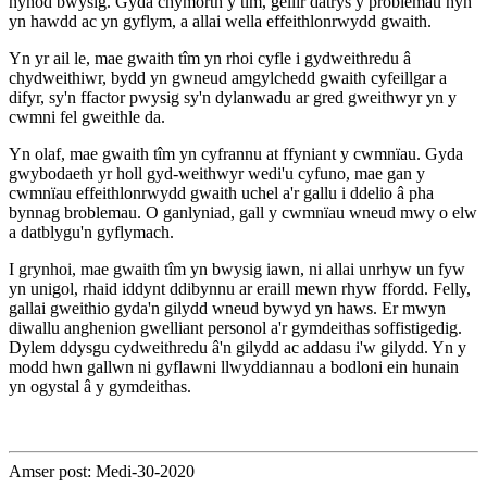
hynod bwysig. Gyda chymorth y tîm, gellir datrys y problemau hyn
yn hawdd ac yn gyflym, a allai wella effeithlonrwydd gwaith.
Yn yr ail le, mae gwaith tîm yn rhoi cyfle i gydweithredu â
chydweithiwr, bydd yn gwneud amgylchedd gwaith cyfeillgar a
difyr, sy'n ffactor pwysig sy'n dylanwadu ar gred gweithwyr yn y
cwmni fel gweithle da.
Yn olaf, mae gwaith tîm yn cyfrannu at ffyniant y cwmnïau. Gyda
gwybodaeth yr holl gyd-weithwyr wedi'u cyfuno, mae gan y
cwmnïau effeithlonrwydd gwaith uchel a'r gallu i ddelio â pha
bynnag broblemau. O ganlyniad, gall y cwmnïau wneud mwy o elw
a datblygu'n gyflymach.
I grynhoi, mae gwaith tîm yn bwysig iawn, ni allai unrhyw un fyw
yn unigol, rhaid iddynt ddibynnu ar eraill mewn rhyw ffordd. Felly,
gallai gweithio gyda'n gilydd wneud bywyd yn haws. Er mwyn
diwallu anghenion gwelliant personol a'r gymdeithas soffistigedig.
Dylem ddysgu cydweithredu â'n gilydd ac addasu i'w gilydd. Yn y
modd hwn gallwn ni gyflawni llwyddiannau a bodloni ein hunain
yn ogystal â y gymdeithas.
Amser post: Medi-30-2020