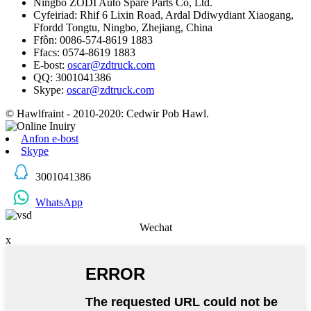
Ningbo ZODI Auto Spare Parts Co, Ltd.
Cyfeiriad: Rhif 6 Lixin Road, Ardal Ddiwydiant Xiaogang,
Ffordd Tongtu, Ningbo, Zhejiang, China
Ffôn: 0086-574-8619 1883
Ffacs: 0574-8619 1883
E-bost:
oscar@zdtruck.com
QQ: 3001041386
Skype:
oscar@zdtruck.com
© Hawlfraint - 2010-2020: Cedwir Pob Hawl.
Anfon e-bost
Skype
3001041386
WhatsApp
Wechat
x