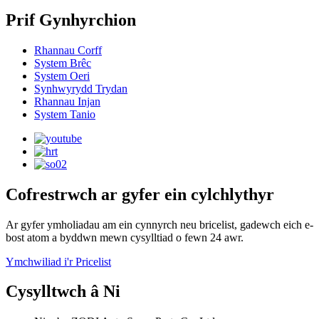
Prif Gynhyrchion
Rhannau Corff
System Brêc
System Oeri
Synhwyrydd Trydan
Rhannau Injan
System Tanio
Cofrestrwch ar gyfer ein cylchlythyr
Ar gyfer ymholiadau am ein cynnyrch neu bricelist, gadewch eich e-
bost atom a byddwn mewn cysylltiad o fewn 24 awr.
Ymchwiliad i'r Pricelist
Cysylltwch â Ni