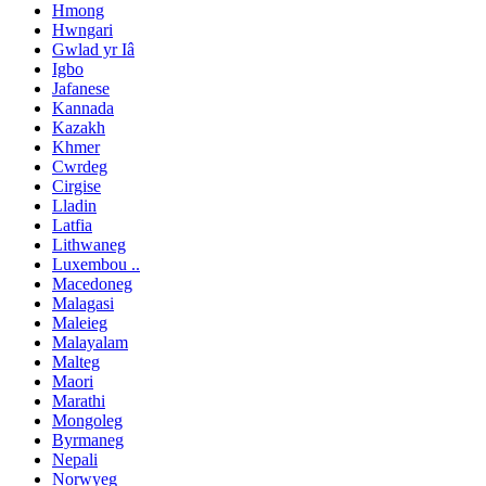
Hmong
Hwngari
Gwlad yr Iâ
Igbo
Jafanese
Kannada
Kazakh
Khmer
Cwrdeg
Cirgise
Lladin
Latfia
Lithwaneg
Luxembou ..
Macedoneg
Malagasi
Maleieg
Malayalam
Malteg
Maori
Marathi
Mongoleg
Byrmaneg
Nepali
Norwyeg