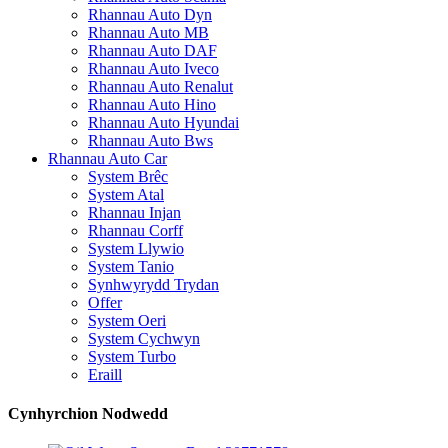
Rhannau Auto Dyn
Rhannau Auto MB
Rhannau Auto DAF
Rhannau Auto Iveco
Rhannau Auto Renalut
Rhannau Auto Hino
Rhannau Auto Hyundai
Rhannau Auto Bws
Rhannau Auto Car
System Brêc
System Atal
Rhannau Injan
Rhannau Corff
System Llywio
System Tanio
Synhwyrydd Trydan
Offer
System Oeri
System Cychwyn
System Turbo
Eraill
Cynhyrchion Nodwedd