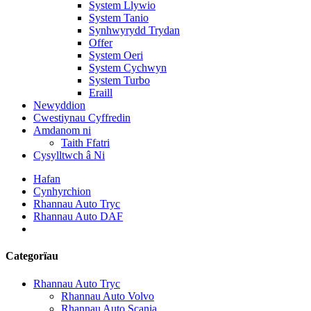
System Llywio
System Tanio
Synhwyrydd Trydan
Offer
System Oeri
System Cychwyn
System Turbo
Eraill
Newyddion
Cwestiynau Cyffredin
Amdanom ni
Taith Ffatri
Cysylltwch â Ni
Hafan
Cynhyrchion
Rhannau Auto Tryc
Rhannau Auto DAF
Categorïau
Rhannau Auto Tryc
Rhannau Auto Volvo
Rhannau Auto Scania