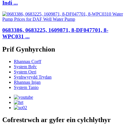
Indi ...
0683386, 0683225, 1609871, 8-DF047701, 8-
WPC031 ...
Prif Gynhyrchion
Rhannau Corff
System Brêc
System Oeri
Synhwyrydd Trydan
Rhannau Injan
System Tanio
Cofrestrwch ar gyfer ein cylchlythyr