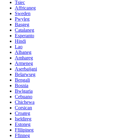
Tsiec
Affricaneg
Sweden
Pwyleg
Basgeg
Catalaneg
Esperanto
Hindi
Lao
Albaneg
Amhareg
Armeneg
Aserbaijani
Belarwseg
Bengali
Bosnia
Bwlgaria
Cebuano
Chichewa
Corsican
Croateg
Iseldireg
Estoneg
Ffilipineg
Ffinneg