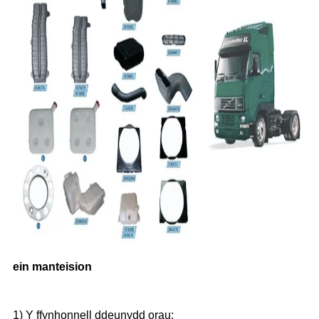
ein manteision
1) Y ffynhonnell ddeunydd orau;