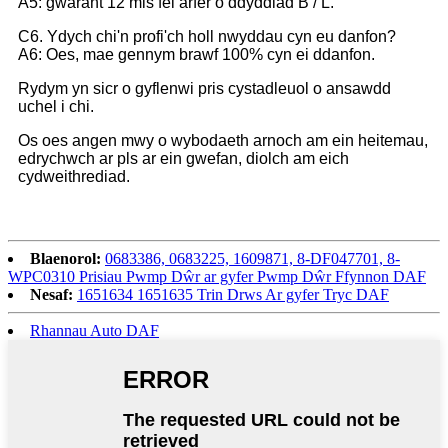
A5: gwarant 12 mis fel arfer o ddyddiad B / L.
C6. Ydych chi'n profi'ch holl nwyddau cyn eu danfon?
A6: Oes, mae gennym brawf 100% cyn ei ddanfon.
Rydym yn sicr o gyflenwi pris cystadleuol o ansawdd
uchel i chi.
Os oes angen mwy o wybodaeth arnoch am ein heitemau,
edrychwch ar pls ar ein gwefan, diolch am eich
cydweithrediad.
Blaenorol:
0683386, 0683225, 1609871, 8-DF047701, 8-
WPC0310 Prisiau Pwmp Dŵr ar gyfer Pwmp Dŵr Ffynnon DAF
Nesaf:
1651634 1651635 Trin Drws Ar gyfer Tryc DAF
Rhannau Auto DAF