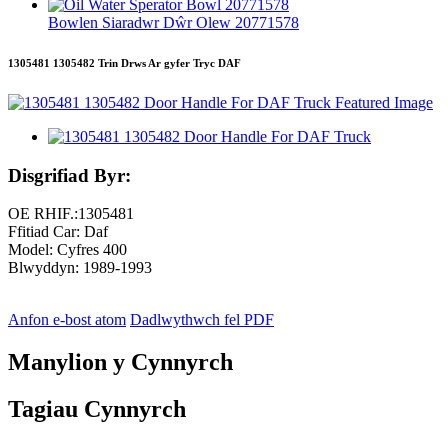
Bowlen Siaradwr Dŵr Olew 20771578
1305481 1305482 Trin Drws Ar gyfer Tryc DAF
Disgrifiad Byr:
OE RHIF.:1305481
Ffitiad Car: Daf
Model: Cyfres 400
Blwyddyn: 1989-1993
Anfon e-bost atom
Dadlwythwch fel PDF
Manylion y Cynnyrch
Tagiau Cynnyrch