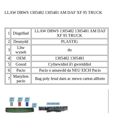
LLAW DRWS 1305482 1305481 AM DAF XF 95 TRUCK
LLAW DRWS 1305482 1305481 AM DAF
1
Disgrifiad
XF 95 TRUCK
2
Deunydd
PLASTIG
Lliw
3
du
wyneb
4
OEM
1305482 1305481
5
Gosod
Cyfnewidiol â'r gwreiddiol
6
Pacio
Pacio o ansawdd da NEU EICH Pacio
Manylion
7
Bag poly fesul darn ac mewn carton allforio
pacio