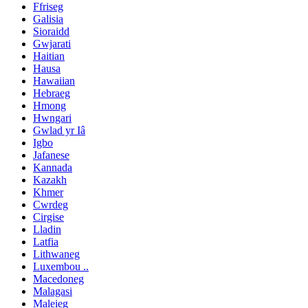
Ffriseg
Galisia
Sioraidd
Gwjarati
Haitian
Hausa
Hawaiian
Hebraeg
Hmong
Hwngari
Gwlad yr Iâ
Igbo
Jafanese
Kannada
Kazakh
Khmer
Cwrdeg
Cirgise
Lladin
Latfia
Lithwaneg
Luxembou ..
Macedoneg
Malagasi
Maleieg