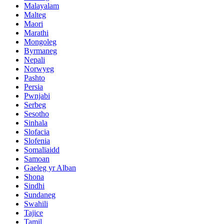
Malayalam
Malteg
Maori
Marathi
Mongoleg
Byrmaneg
Nepali
Norwyeg
Pashto
Persia
Pwnjabi
Serbeg
Sesotho
Sinhala
Slofacia
Slofenia
Somalïaidd
Samoan
Gaeleg yr Alban
Shona
Sindhi
Sundaneg
Swahili
Tajice
Tamil