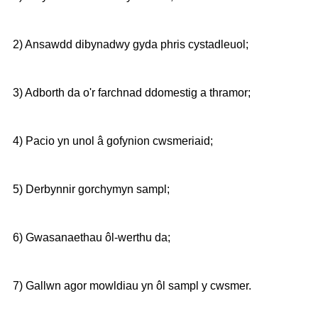
2) Ansawdd dibynadwy gyda phris cystadleuol;
3) Adborth da o'r farchnad ddomestig a thramor;
4) Pacio yn unol â gofynion cwsmeriaid;
5) Derbynnir gorchymyn sampl;
6) Gwasanaethau ôl-werthu da;
7) Gallwn agor mowldiau yn ôl sampl y cwsmer.