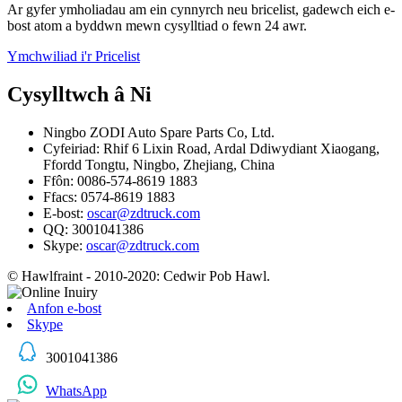
Ar gyfer ymholiadau am ein cynnyrch neu bricelist, gadewch eich e-
bost atom a byddwn mewn cysylltiad o fewn 24 awr.
Ymchwiliad i'r Pricelist
Cysylltwch â Ni
Ningbo ZODI Auto Spare Parts Co, Ltd.
Cyfeiriad: Rhif 6 Lixin Road, Ardal Ddiwydiant Xiaogang,
Ffordd Tongtu, Ningbo, Zhejiang, China
Ffôn: 0086-574-8619 1883
Ffacs: 0574-8619 1883
E-bost:
oscar@zdtruck.com
QQ: 3001041386
Skype:
oscar@zdtruck.com
© Hawlfraint - 2010-2020: Cedwir Pob Hawl.
Anfon e-bost
Skype
3001041386
WhatsApp