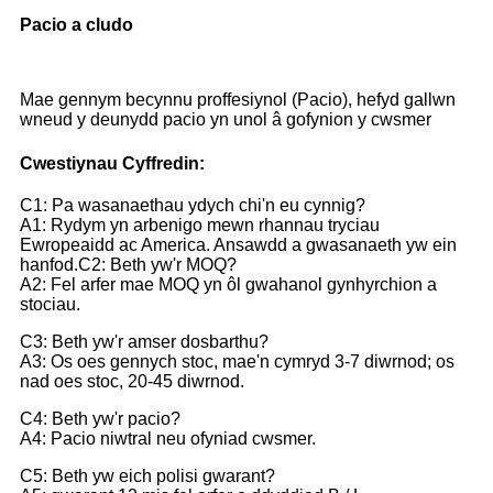
Pacio a cludo
Mae gennym becynnu proffesiynol (Pacio), hefyd gallwn
wneud y deunydd pacio yn unol â gofynion y cwsmer
Cwestiynau Cyffredin:
C1: Pa wasanaethau ydych chi'n eu cynnig?
A1: Rydym yn arbenigo mewn rhannau tryciau
Ewropeaidd ac America. Ansawdd a gwasanaeth yw ein
hanfod.
C2: Beth yw'r MOQ?
A2: Fel arfer mae MOQ yn ôl gwahanol gynhyrchion a
stociau.
C3: Beth yw'r amser dosbarthu?
A3: Os oes gennych stoc, mae'n cymryd 3-7 diwrnod; os
nad oes stoc, 20-45 diwrnod.
C4: Beth yw'r pacio?
A4: Pacio niwtral neu ofyniad cwsmer.
C5: Beth yw eich polisi gwarant?