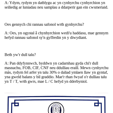
A: Ydym, rydym yn datblygu ac yn cynhyrchu cynhyrchion yn
seiliedig ar luniadau neu samplau a ddarperir gan ein cwsmeriaid.
Oes gennych chi rannau safonol wrth gynhyrchu?
A: Oes, yn ogystal â chynhyrchion wedi'u haddasu, mae gennym
hefyd rannau safonol sy'n gyffredin yn y diwydiant.
Beth yw'r dull talu?
A: Pan ddyfynnwch, byddwn yn cadarnhau gyda chi'r dull
masnachu, FOB, CIF, CNF neu ddulliau eraill. Mewn cynhyrchu
màs, rydym fel arfer yn talu 30% o daliad ymlaen llaw yn gyntaf,
yna gweld balans y bil graddio. Mae'r rhan fwyaf o'r dulliau talu
yn T / T, wrth gwrs, mae L / C hefyd yn dderbyniol.