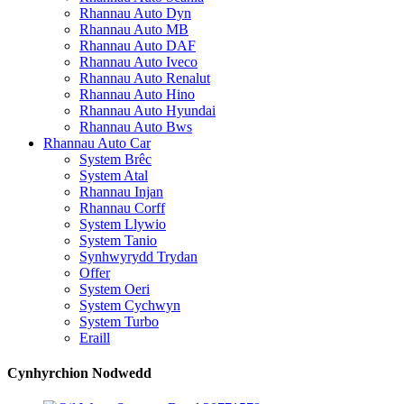
Rhannau Auto Dyn
Rhannau Auto MB
Rhannau Auto DAF
Rhannau Auto Iveco
Rhannau Auto Renalut
Rhannau Auto Hino
Rhannau Auto Hyundai
Rhannau Auto Bws
Rhannau Auto Car
System Brêc
System Atal
Rhannau Injan
Rhannau Corff
System Llywio
System Tanio
Synhwyrydd Trydan
Offer
System Oeri
System Cychwyn
System Turbo
Eraill
Cynhyrchion Nodwedd