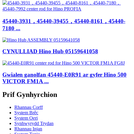
45440-3931，45440-39455，45440-8161，45440-
7180 ​​...
CYNULLIAD Hino Hub 05159641058
Gwialen ganolfan 45440-E0R91 ar gyfer Hino 500
VICTOR FM1A ...
Prif Gynhyrchion
Rhannau Corff
System Brêc
System Oeri
Synhwyrydd Trydan
Rhannau Injan