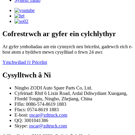
System Tanio
Cofrestrwch ar gyfer ein cylchlythyr
Ar gyfer ymholiadau am ein cynnyrch neu bricelist, gadewch eich e-
bost atom a byddwn mewn cysylltiad o fewn 24 awr.
Ymchwiliad i'r Pricelist
Cysylltwch â Ni
Ningbo ZODI Auto Spare Parts Co, Ltd.
Cyfeiriad: Rhif 6 Lixin Road, Ardal Ddiwydiant Xiaogang,
Ffordd Tongtu, Ningbo, Zhejiang, China
Ffôn: 0086-574-8619 1883
Ffacs: 0574-8619 1883
E-bost:
oscar@zdtruck.com
QQ: 3001041386
Skype:
oscar@zdtruck.com