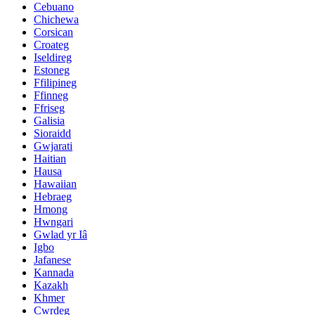
Cebuano
Chichewa
Corsican
Croateg
Iseldireg
Estoneg
Ffilipineg
Ffinneg
Ffriseg
Galisia
Sioraidd
Gwjarati
Haitian
Hausa
Hawaiian
Hebraeg
Hmong
Hwngari
Gwlad yr Iâ
Igbo
Jafanese
Kannada
Kazakh
Khmer
Cwrdeg