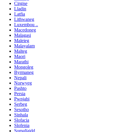
Cirgise
Lladin
Latfia
Lithwaneg
Luxembou ..
Macedoneg
Malagasi
Maleieg
Malayalam
Malteg
Maori
Marathi
Mongoleg
Byrmaneg
Nepali
Norwyeg
Pashto
Persia
Pwnjabi
Serbeg
Sesotho
Sinhala
Slofacia
Slofenia
Somalïaidd