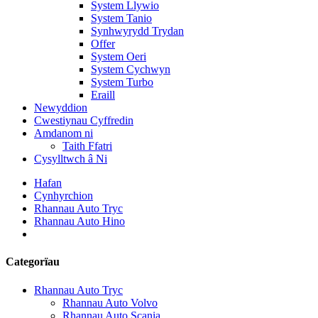
System Llywio
System Tanio
Synhwyrydd Trydan
Offer
System Oeri
System Cychwyn
System Turbo
Eraill
Newyddion
Cwestiynau Cyffredin
Amdanom ni
Taith Ffatri
Cysylltwch â Ni
Hafan
Cynhyrchion
Rhannau Auto Tryc
Rhannau Auto Hino
Categorïau
Rhannau Auto Tryc
Rhannau Auto Volvo
Rhannau Auto Scania