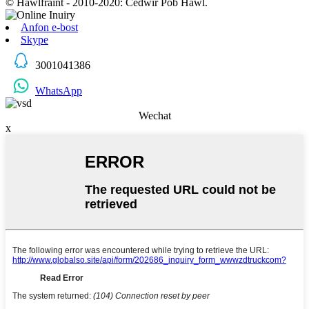
© Hawlfraint - 2010-2020: Cedwir Pob Hawl.
Anfon e-bost
Skype
3001041386
WhatsApp
Wechat
x