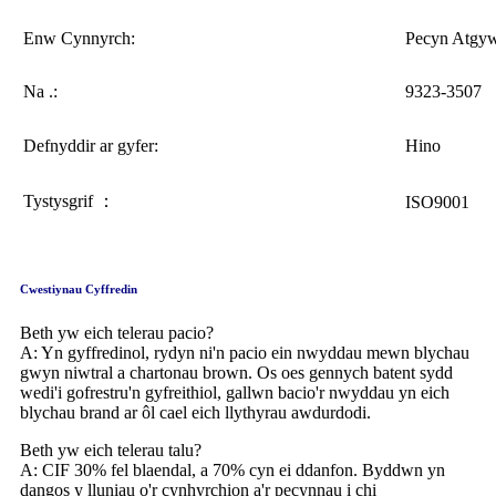
Enw Cynnyrch:
Pecyn Atgyw
Na .:
9323-3507
Defnyddir ar gyfer:
Hino
Tystysgrif ：
ISO9001
Cwestiynau Cyffredin
Beth yw eich telerau pacio?
A: Yn gyffredinol, rydyn ni'n pacio ein nwyddau mewn blychau
gwyn niwtral a chartonau brown. Os oes gennych batent sydd
wedi'i gofrestru'n gyfreithiol, gallwn bacio'r nwyddau yn eich
blychau brand ar ôl cael eich llythyrau awdurdodi.
Beth yw eich telerau talu?
A: CIF 30% fel blaendal, a 70% cyn ei ddanfon. Byddwn yn
dangos y lluniau o'r cynhyrchion a'r pecynnau i chi