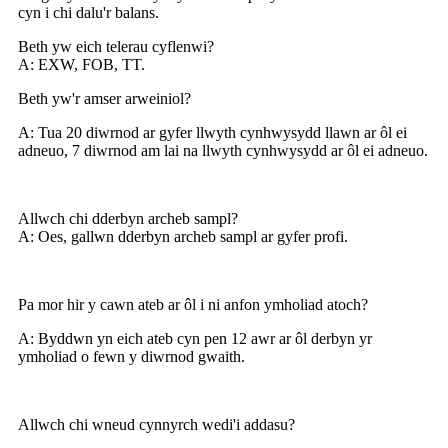
cyn i chi dalu'r balans.
Beth yw eich telerau cyflenwi?
A: EXW, FOB, TT.
Beth yw'r amser arweiniol?
A: Tua 20 diwrnod ar gyfer llwyth cynhwysydd llawn ar ôl ei
adneuo, 7 diwrnod am lai na llwyth cynhwysydd ar ôl ei adneuo.
Allwch chi dderbyn archeb sampl?
A: Oes, gallwn dderbyn archeb sampl ar gyfer profi.
Pa mor hir y cawn ateb ar ôl i ni anfon ymholiad atoch?
A: Byddwn yn eich ateb cyn pen 12 awr ar ôl derbyn yr
ymholiad o fewn y diwrnod gwaith.
Allwch chi wneud cynnyrch wedi'i addasu?