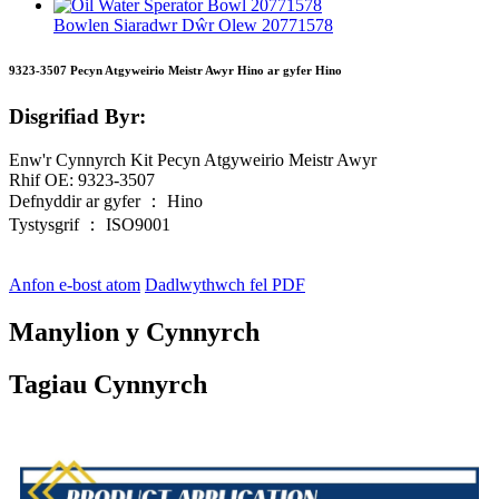
Bowlen Siaradwr Dŵr Olew 20771578
9323-3507 Pecyn Atgyweirio Meistr Awyr Hino ar gyfer Hino
Disgrifiad Byr:
Enw'r Cynnyrch Kit Pecyn Atgyweirio Meistr Awyr
Rhif OE: 9323-3507
Defnyddir ar gyfer ： Hino
Tystysgrif ： ISO9001
Anfon e-bost atom
Dadlwythwch fel PDF
Manylion y Cynnyrch
Tagiau Cynnyrch