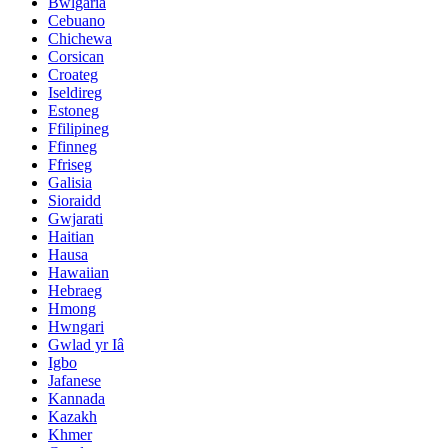
Bwlgaria
Cebuano
Chichewa
Corsican
Croateg
Iseldireg
Estoneg
Ffilipineg
Ffinneg
Ffriseg
Galisia
Sioraidd
Gwjarati
Haitian
Hausa
Hawaiian
Hebraeg
Hmong
Hwngari
Gwlad yr Iâ
Igbo
Jafanese
Kannada
Kazakh
Khmer