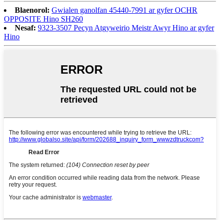
Blaenorol:
Gwialen ganolfan 45440-7991 ar gyfer OCHR
OPPOSITE Hino SH260
Nesaf:
9323-3507 Pecyn Atgyweirio Meistr Awyr Hino ar gyfer
Hino