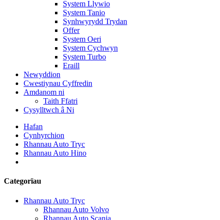
System Llywio
System Tanio
Synhwyrydd Trydan
Offer
System Oeri
System Cychwyn
System Turbo
Eraill
Newyddion
Cwestiynau Cyffredin
Amdanom ni
Taith Ffatri
Cysylltwch â Ni
Hafan
Cynhyrchion
Rhannau Auto Tryc
Rhannau Auto Hino
Categorïau
Rhannau Auto Tryc
Rhannau Auto Volvo
Rhannau Auto Scania