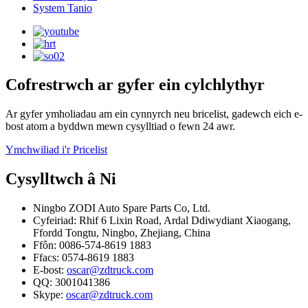
System Tanio
Cofrestrwch ar gyfer ein cylchlythyr
Ar gyfer ymholiadau am ein cynnyrch neu bricelist, gadewch eich e-
bost atom a byddwn mewn cysylltiad o fewn 24 awr.
Ymchwiliad i'r Pricelist
Cysylltwch â Ni
Ningbo ZODI Auto Spare Parts Co, Ltd.
Cyfeiriad: Rhif 6 Lixin Road, Ardal Ddiwydiant Xiaogang,
Ffordd Tongtu, Ningbo, Zhejiang, China
Ffôn: 0086-574-8619 1883
Ffacs: 0574-8619 1883
E-bost:
oscar@zdtruck.com
QQ: 3001041386
Skype:
oscar@zdtruck.com