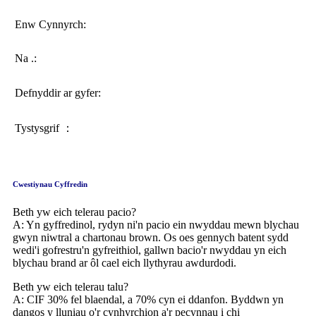
Enw Cynnyrch:
Na .:
Defnyddir ar gyfer:
Tystysgrif ：
Cwestiynau Cyffredin
Beth yw eich telerau pacio?
A: Yn gyffredinol, rydyn ni'n pacio ein nwyddau mewn blychau
gwyn niwtral a chartonau brown. Os oes gennych batent sydd
wedi'i gofrestru'n gyfreithiol, gallwn bacio'r nwyddau yn eich
blychau brand ar ôl cael eich llythyrau awdurdodi.
Beth yw eich telerau talu?
A: CIF 30% fel blaendal, a 70% cyn ei ddanfon. Byddwn yn
dangos y lluniau o'r cynhyrchion a'r pecynnau i chi