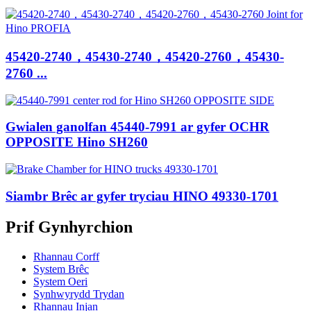
45420-2740，45430-2740，45420-2760，45430-
2760 ...
Gwialen ganolfan 45440-7991 ar gyfer OCHR
OPPOSITE Hino SH260
Siambr Brêc ar gyfer tryciau HINO 49330-1701
Prif Gynhyrchion
Rhannau Corff
System Brêc
System Oeri
Synhwyrydd Trydan
Rhannau Injan