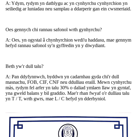
A: Ydym, rydym yn datblygu ac yn cynhyrchu cynhyrchion yn
seiliedig ar luniadau neu samplau a ddarperir gan ein cwsmeriaid.
Oes gennych chi rannau safonol wrth gynhyrchu?
A: Oes, yn ogystal â chynhyrchion wedi'u haddasu, mae gennym
hefyd rannau safonol sy'n gyffredin yn y diwydiant.
Beth yw'r dull talu?
A: Pan ddyfynnwch, byddwn yn cadarnhau gyda chi'r dull
masnachu, FOB, CIF, CNF neu ddulliau eraill. Mewn cynhyrchu
màs, rydym fel arfer yn talu 30% o daliad ymlaen llaw yn gyntaf,
yna gweld balans y bil graddio. Mae'r rhan fwyaf o'r dulliau talu
yn T / T, wrth gwrs, mae L / C hefyd yn dderbyniol.