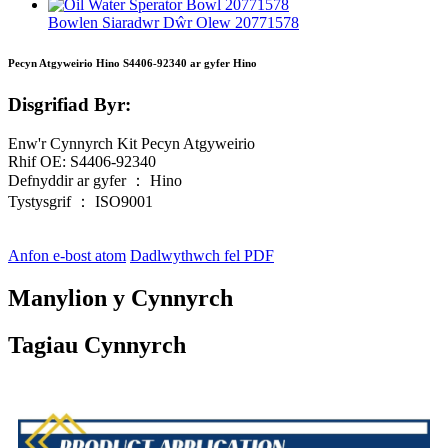
Bowlen Siaradwr Dŵr Olew 20771578
Pecyn Atgyweirio Hino S4406-92340 ar gyfer Hino
Disgrifiad Byr:
Enw'r Cynnyrch Kit Pecyn Atgyweirio
Rhif OE: S4406-92340
Defnyddir ar gyfer ： Hino
Tystysgrif ： ISO9001
Anfon e-bost atom
Dadlwythwch fel PDF
Manylion y Cynnyrch
Tagiau Cynnyrch