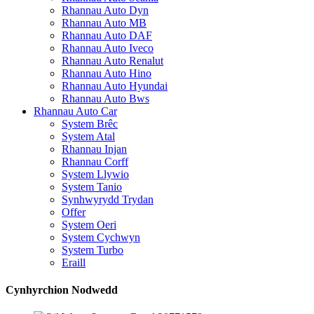
Rhannau Auto Dyn
Rhannau Auto MB
Rhannau Auto DAF
Rhannau Auto Iveco
Rhannau Auto Renalut
Rhannau Auto Hino
Rhannau Auto Hyundai
Rhannau Auto Bws
Rhannau Auto Car
System Brêc
System Atal
Rhannau Injan
Rhannau Corff
System Llywio
System Tanio
Synhwyrydd Trydan
Offer
System Oeri
System Cychwyn
System Turbo
Eraill
Cynhyrchion Nodwedd