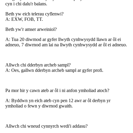
cyn i chi dalu'r balans.
Beth yw eich telerau cyflenwi?
A: EXW, FOB, TT.
Beth yw'r amser arweiniol?
A: Tua 20 diwrnod ar gyfer llwyth cynhwysydd llawn ar ôl ei
adneuo, 7 diwrnod am lai na llwyth cynhwysydd ar ôl ei adneuo.
Allwch chi dderbyn archeb sampl?
A: Oes, gallwn dderbyn archeb sampl ar gyfer profi.
Pa mor hir y cawn ateb ar ôl i ni anfon ymholiad atoch?
A: Byddwn yn eich ateb cyn pen 12 awr ar ôl derbyn yr
ymholiad o fewn y diwrnod gwaith.
Allwch chi wneud cynnyrch wedi'i addasu?