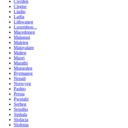
Cwrdeg
Cirgise
Lladin
Latfia
Lithwaneg
Luxembou ..
Macedoneg
Malagasi
Maleieg
Malayalam
Malteg
Maori
Marathi
Mongoleg
Byrmaneg
Nepali
Norwyeg
Pashto
Persia
Pwnjabi
Serbeg
Sesotho
Sinhala
Slofacia
Slofenia